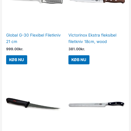
Global G-30 Flexibel Filetkniv
Victorinox Ekstra fleksibel
21 cm
filetkniv 18cm, wood
999.00
kr.
381.00
kr.
KØB NU
KØB NU