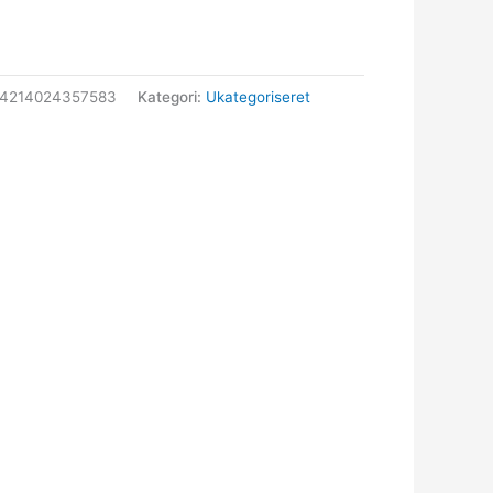
54214024357583
Kategori:
Ukategoriseret