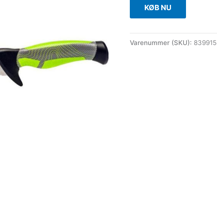
KØB NU
Varenummer (SKU):
83991