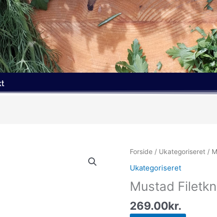
kt
Forside
/
Ukategoriseret
/ M
Ukategoriseret
Mustad Filetk
269.00
kr.