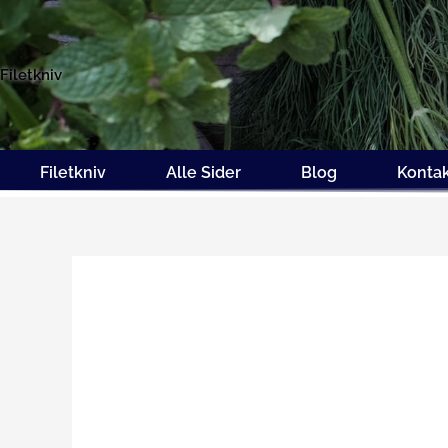
Gå
til
indholdet
Filetkniv
Filetkniv
Alle Sider
Blog
Konta