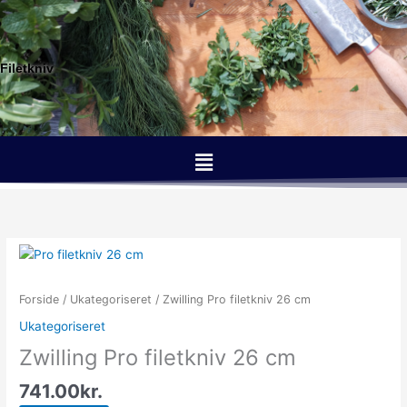
Gå
til
indholdet
Filetkniv
Menu
Forside
/
Ukategoriseret
/ Zwilling Pro filetkniv 26 cm
Ukategoriseret
Zwilling Pro filetkniv 26 cm
741.00
kr.