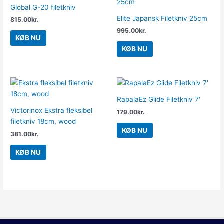
Global G-20 filetkniv
Elite Japansk Filetkniv 25cm
815.00
kr.
995.00
kr.
KØB NU
KØB NU
RapalaEz Glide Filetkniv 7′
Victorinox Ekstra fleksibel
179.00
kr.
filetkniv 18cm, wood
KØB NU
381.00
kr.
KØB NU