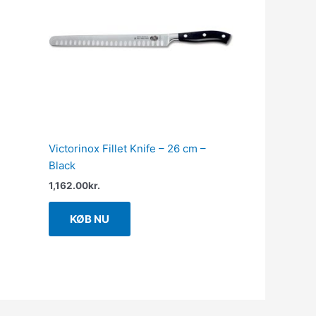
Victorinox Fillet Knife – 26 cm –
Black
1,162.00
kr.
KØB NU