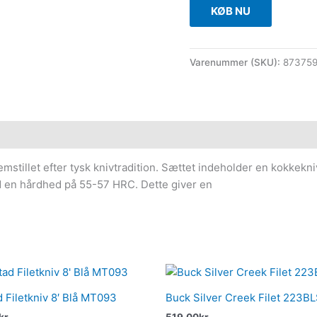
KØB NU
Varenummer (SKU):
87375
remstillet efter tysk knivtradition. Sættet indeholder en kokkekniv
med en hårdhed på 55-57 HRC. Dette giver en
 Filetkniv 8′ Blå MT093
Buck Silver Creek Filet 223B