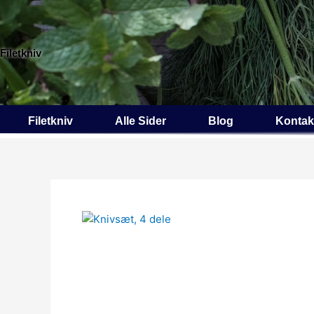
Gå
til
indholdet
Filetkniv
Filetkniv
Alle Sider
Blog
Kontak