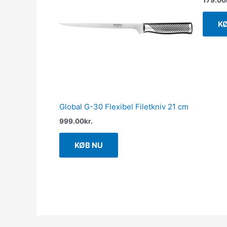
179.00
K
Global G-30 Flexibel Filetkniv 21 cm
999.00
kr.
KØB NU