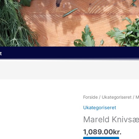
t
Forside
/
Ukategoriseret
/ M
Ukategoriseret
Mareld Knivsæt
1,089.00
kr.