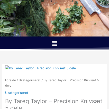
Gå
til
indholdet
Filetkniv
Menu
Forside
/
Ukategoriseret
/ By Tareq Taylor – Precision Knivsæt 5
dele
Ukategoriseret
By Tareq Taylor – Precision Knivsæt
5 dele