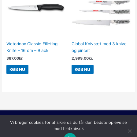
Victorinox Classic Filleting
Global Knivsæt med 3 knive
Knife – 16 cm – Black
og pincet
387.00
kr.
2,999.00
kr.
KØB NU
KØB NU
Copyright © 2026
Filetkniv
Vi bruger cookies for at sikre os du får den bedste oplevelse
med filetkniv.dk