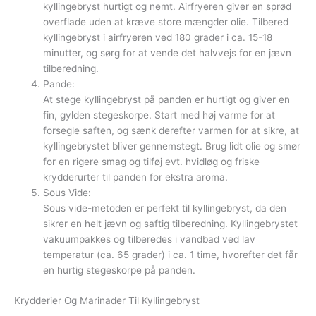
kyllingebryst hurtigt og nemt. Airfryeren giver en sprød
overflade uden at kræve store mængder olie. Tilbered
kyllingebryst i airfryeren ved 180 grader i ca. 15-18
minutter, og sørg for at vende det halvvejs for en jævn
tilberedning.
Pande:
At stege kyllingebryst på panden er hurtigt og giver en
fin, gylden stegeskorpe. Start med høj varme for at
forsegle saften, og sænk derefter varmen for at sikre, at
kyllingebrystet bliver gennemstegt. Brug lidt olie og smør
for en rigere smag og tilføj evt. hvidløg og friske
krydderurter til panden for ekstra aroma.
Sous Vide:
Sous vide-metoden er perfekt til kyllingebryst, da den
sikrer en helt jævn og saftig tilberedning. Kyllingebrystet
vakuumpakkes og tilberedes i vandbad ved lav
temperatur (ca. 65 grader) i ca. 1 time, hvorefter det får
en hurtig stegeskorpe på panden.
Krydderier Og Marinader Til Kyllingebryst