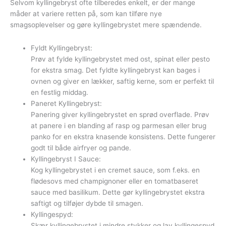
Selvom kyllingebryst ofte tilberedes enkelt, er der mange
måder at variere retten på, som kan tilføre nye
smagsoplevelser og gøre kyllingebrystet mere spændende.
Fyldt Kyllingebryst:
Prøv at fylde kyllingebrystet med ost, spinat eller pesto
for ekstra smag. Det fyldte kyllingebryst kan bages i
ovnen og giver en lækker, saftig kerne, som er perfekt til
en festlig middag.
Paneret Kyllingebryst:
Panering giver kyllingebrystet en sprød overflade. Prøv
at panere i en blanding af rasp og parmesan eller brug
panko for en ekstra knasende konsistens. Dette fungerer
godt til både airfryer og pande.
Kyllingebryst I Sauce:
Kog kyllingebrystet i en cremet sauce, som f.eks. en
flødesovs med champignoner eller en tomatbaseret
sauce med basilikum. Dette gør kyllingebrystet ekstra
saftigt og tilføjer dybde til smagen.
Kyllingespyd:
Skær kyllingebrystet i mindre stykker og lav kyllingespyd