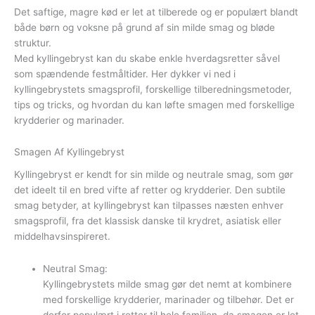
Det saftige, magre kød er let at tilberede og er populært blandt
både børn og voksne på grund af sin milde smag og bløde
struktur.
Med kyllingebryst kan du skabe enkle hverdagsretter såvel
som spændende festmåltider. Her dykker vi ned i
kyllingebrystets smagsprofil, forskellige tilberedningsmetoder,
tips og tricks, og hvordan du kan løfte smagen med forskellige
krydderier og marinader.
Smagen Af Kyllingebryst
Kyllingebryst er kendt for sin milde og neutrale smag, som gør
det ideelt til en bred vifte af retter og krydderier. Den subtile
smag betyder, at kyllingebryst kan tilpasses næsten enhver
smagsprofil, fra det klassisk danske til krydret, asiatisk eller
middelhavsinspireret.
Neutral Smag:
Kyllingebrystets milde smag gør det nemt at kombinere
med forskellige krydderier, marinader og tilbehør. Det er
derfor populært i retter til hele familien, da smagen er let