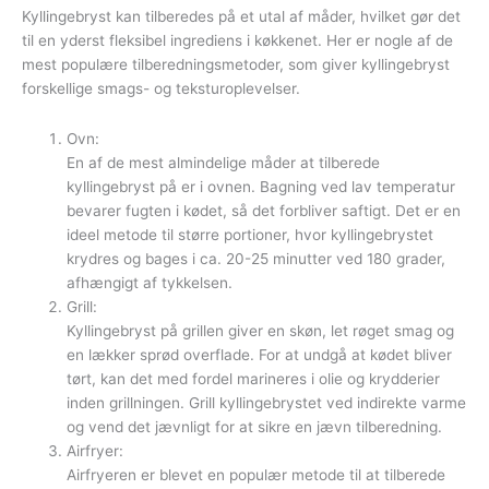
Kyllingebryst kan tilberedes på et utal af måder, hvilket gør det
til en yderst fleksibel ingrediens i køkkenet. Her er nogle af de
mest populære tilberedningsmetoder, som giver kyllingebryst
forskellige smags- og teksturoplevelser.
Ovn:
En af de mest almindelige måder at tilberede
kyllingebryst på er i ovnen. Bagning ved lav temperatur
bevarer fugten i kødet, så det forbliver saftigt. Det er en
ideel metode til større portioner, hvor kyllingebrystet
krydres og bages i ca. 20-25 minutter ved 180 grader,
afhængigt af tykkelsen.
Grill:
Kyllingebryst på grillen giver en skøn, let røget smag og
en lækker sprød overflade. For at undgå at kødet bliver
tørt, kan det med fordel marineres i olie og krydderier
inden grillningen. Grill kyllingebrystet ved indirekte varme
og vend det jævnligt for at sikre en jævn tilberedning.
Airfryer:
Airfryeren er blevet en populær metode til at tilberede